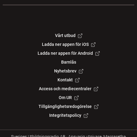
Vårt utbud
Ladda ner appen för iOS
Ladda ner appen för Android
Barnlås
Nyhetsbrev
Kontakt
Access och mediecentraler
Om UR
Tillgänglighetsredogörelse
Integritetspolicy
Sveriges Utbildningsradio AB
·
Ansvarig utgivare: Margaretha