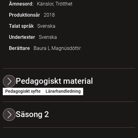
Ämnesord:
Känslor, Trötthet
Produktionsår
2018
Talat språk
Svenska
Undertexter
Svenska
Berättare
Baura L Magnúsdóttir
Pedagogiskt material
Pedagogiskt syfte
Lärarhandledning
Säsong 2