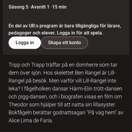
Säsong 5
·
Avsnitt 1
·
15 min
En del av UR:s program är bara tillgängliga för lärare,
pedagoger och elever. Logga in för att spela.
Logga in
Skapa ett konto
Tripp och Trapp träffar på en domherre som tar
dem över sjön. Hos skelettet Ben Rangel är Lill-
Rangel på besök. Men varför vill Lill-Rangel inte
leka? I fågelholken dansar Härm-Elin trött-dansen
och pigg-dansen, och i biografen visas en film om
Theodor som hjälper till att natta sin lillasyster.
Bokfågeln berättar godnattsagan "På väg hem" av
Alice Lima de Faria.