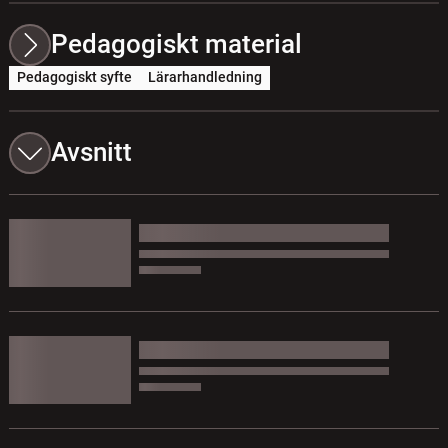
Pedagogiskt material
Pedagogiskt syfte
Lärarhandledning
Avsnitt