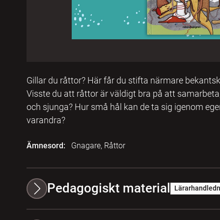
Gillar du råttor? Här får du stifta närmare bekan
Visste du att råttor är väldigt bra på att samarbet
och sjunga? Hur små hål kan de ta sig igenom ege
varandra?
Ämnesord:
Gnagare, Råttor
Pedagogiskt material
Lärarhandledn