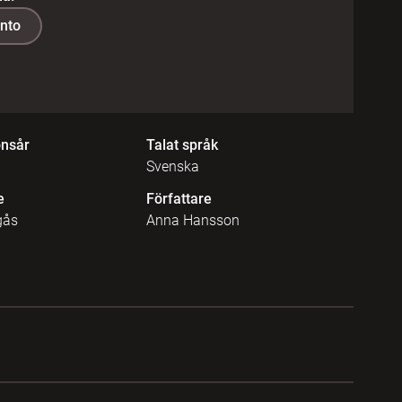
onto
onsår
Talat språk
Svenska
e
Författare
gås
Anna Hansson