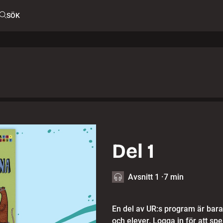
SÖK
Del 1
Avsnitt 1
·
7 min
En del av UR:s program är bara 
och elever. Logga in för att spe