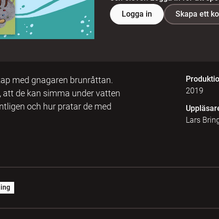
Logga in
Skapa ett k
Produkti
tskap med gnagaren brunråttan.
2019
a, att de kan simma under vatten
ntligen och hur pratar de med
Uppläsar
Lars Brin
ing