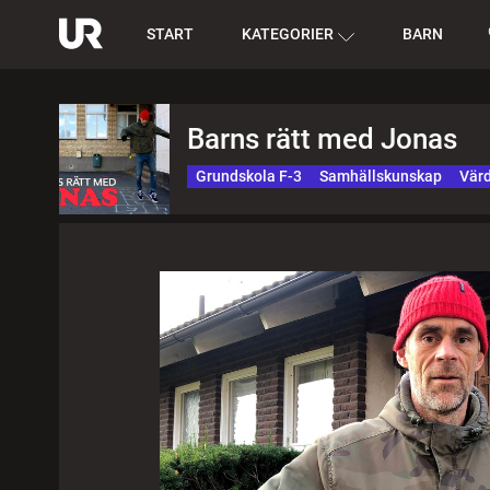
START
KATEGORIER
BARN
Barns rätt med Jonas
Grundskola F-3
Samhällskunskap
Vär