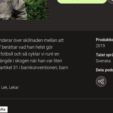
Produkti
nderar över skillnaden mellan att
2019
f berättar vad han helst gör
otboll och så cyklar vi runt en
Talat spr
ngde i skogen när han var liten
Svenska
artikel 31 i barnkonventionen; barn
Dela pod
 Lek, Lekar
yfte