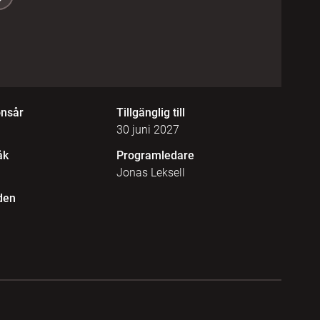
onsår
Tillgänglig till
30 juni 2027
åk
Programledare
Jonas Leksell
den