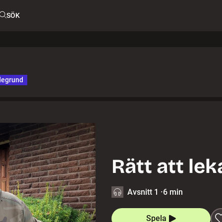
SÖK
degrund
Rätt att lek
Avsnitt 1
·
6 min
Spela