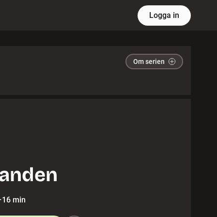
Logga in
Om serien
handen
·
16 min