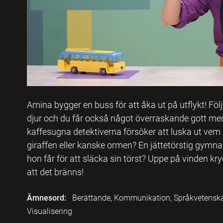
Amina bygger en buss för att åka ut på utflykt! Fö
djur och du får också något överraskande gott m
kaffesugna detektiverna försöker att luska ut vem d
giraffen eller kanske ormen? En jättetörstig gymnas
hon får för att släcka sin törst? Uppe på vinden kr
att det bränns!
Ämnesord:
Berättande, Kommunikation, Språkvetenska
Visualisering