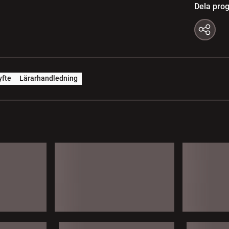
Dela pro
yfte
Lärarhandledning