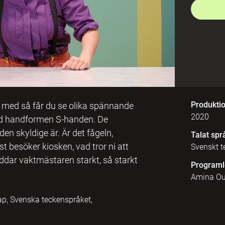
Produkti
lj med så får du se olika spännande
2020
ed handformen S-handen. De
en skyldige är. Är det fågeln,
Talat spr
t besöker kiosken, vad tror ni att
Svenskt t
yddar vaktmästaren starkt, så starkt
Programl
Amina Ou
p, Svenska teckenspråket,