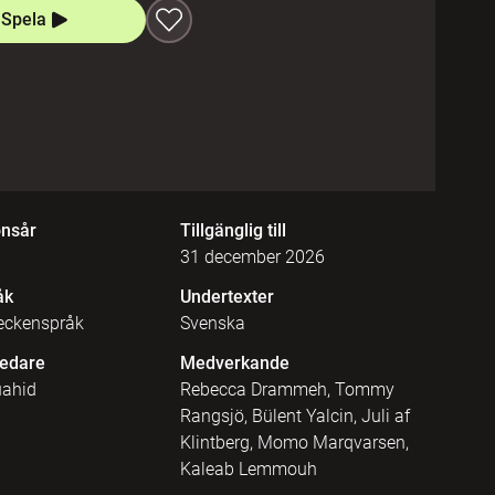
Spela
onsår
Tillgänglig till
31 december 2026
åk
Undertexter
eckenspråk
Svenska
edare
Medverkande
ahid
Rebecca Drammeh, Tommy
Rangsjö, Bülent Yalcin, Juli af
Klintberg, Momo Marqvarsen,
Kaleab Lemmouh