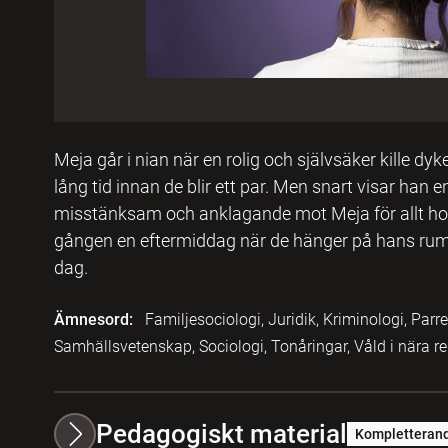
Meja går i nian när en rolig och självsäker kille dyk
lång tid innan de blir ett par. Men snart visar han en
misstänksam och anklagande mot Meja för allt hon
gången en eftermiddag när de hänger på hans rum
dag.
Ämnesord:
Familjesociologi, Juridik, Kriminologi, Parr
Samhällsvetenskap, Sociologi, Tonåringar, Våld i nära re
Pedagogiskt material
Kompletteran