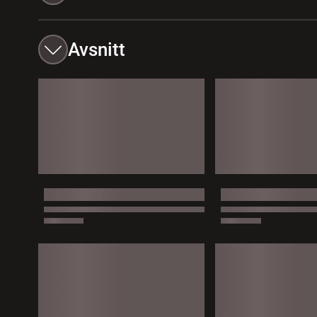
Avsnitt