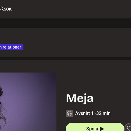
SÖK
h relationer
Meja
Avsnitt 1
·
32 min
Spela