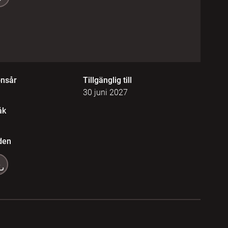
onsår
Tillgänglig till
30 juni 2027
åk
den