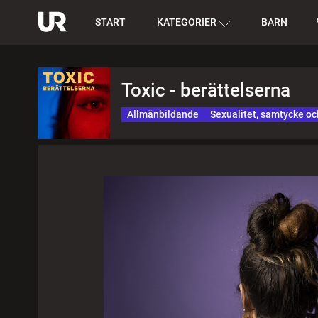
START
KATEGORIER
BARN
Toxic - berättelserna
Allmänbildande
Sexualitet, samtycke oc