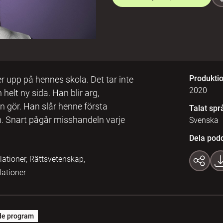
Produkti
er upp på hennes skola. Det tar inte
2020
 helt ny sida. Han blir arg,
 gör. Han slår henne första
Talat spr
. Snart pågår misshandeln varje
Svenska
Dela pod
elationer, Rättsvetenskap,
lationer
de program