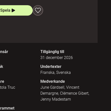
Spela
onsår
Tillgänglig till
31 december 2026
åk
Undertexter
Franska, Svenska
are
Medverkande
tola Truc
June Gärdsell, Vincent
Demargne, Clémence Gibert,
Jenny Madestam
grammet