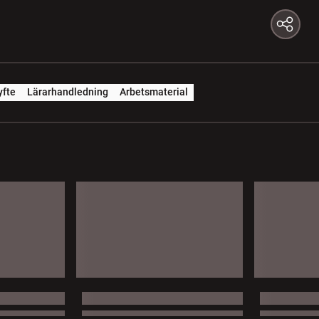
yfte
Lärarhandledning
Arbetsmaterial