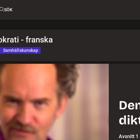
SÖK
rati - franska
Samhällskunskap
Dem
dik
Avsnitt 1