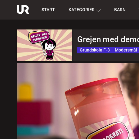
START
KATEGORIER
BARN
Grejen med demok
Grundskola F-3
Modersmål