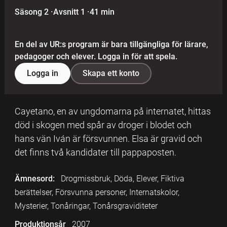
Säsong 2
·
Avsnitt 1
·
41 min
En del av UR:s program är bara tillgängliga för lärare,
pedagoger och elever. Logga in för att spela.
Logga in
Skapa ett konto
Cayetano, en av ungdomarna på internatet, hittas
död i skogen med spår av droger i blodet och
hans vän Iván är försvunnen. Elsa är gravid och
det finns två kandidater till pappaposten.
Ämnesord:
Drogmissbruk, Döda, Elever, Fiktiva
berättelser, Försvunna personer, Internatskolor,
Mysterier, Tonåringar, Tonårsgraviditeter
Produktionsår
2007