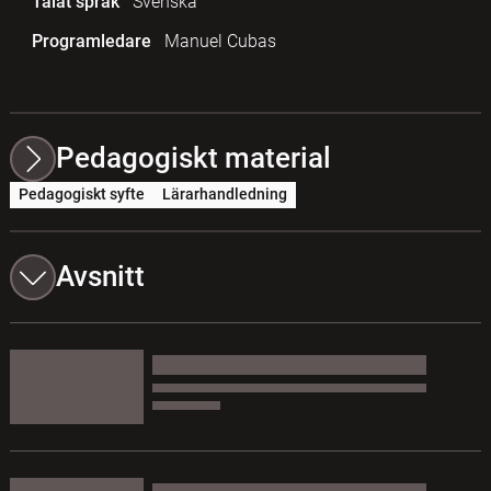
Talat språk
Svenska
Programledare
Manuel Cubas
Pedagogiskt material
Pedagogiskt syfte
Lärarhandledning
Avsnitt