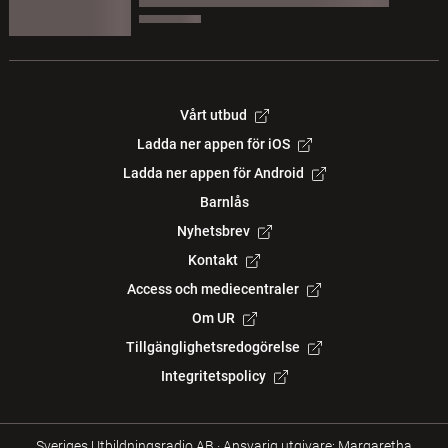
Vårt utbud
Ladda ner appen för iOS
Ladda ner appen för Android
Barnlås
Nyhetsbrev
Kontakt
Access och mediecentraler
Om UR
Tillgänglighetsredogörelse
Integritetspolicy
Sveriges Utbildningsradio AB
·
Ansvarig utgivare: Margaretha