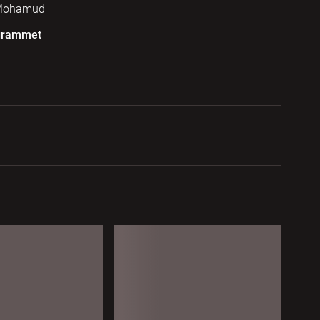
 Mohamud
grammet