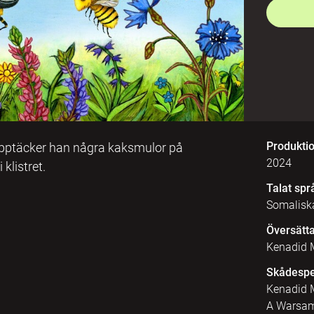
Produkti
a upptäcker han några kaksmulor på
2024
klistret.
Talat spr
Somalisk
Översätt
Kenadid
Skådespe
Kenadid 
A Warsam