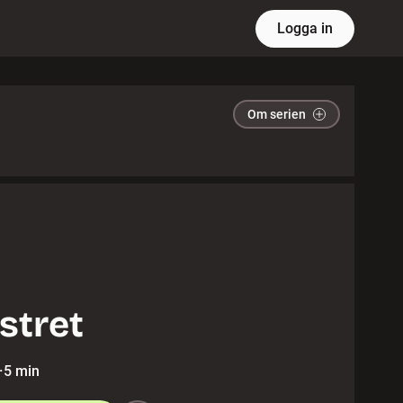
Logga in
Om serien
istret
·
5 min