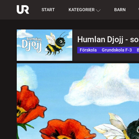
START
KATEGORIER
BARN
Humlan Djojj - s
Förskola
Grundskola F-3
B