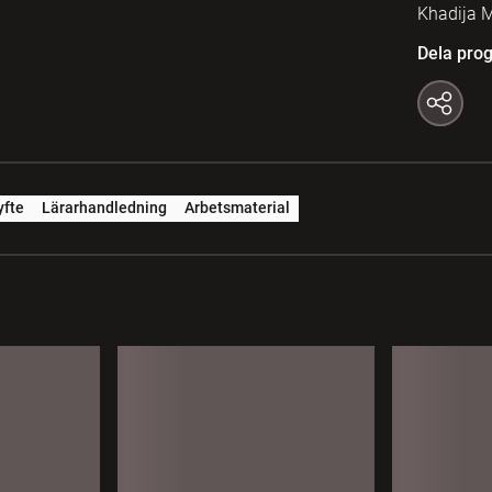
Khadija
Dela pro
yfte
Lärarhandledning
Arbetsmaterial