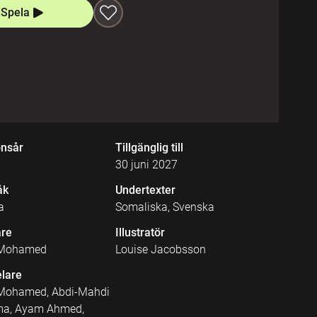
Spela
onsår
Tillgänglig till
30 juni 2027
åk
Undertexter
a
Somaliska, Svenska
are
Illustratör
 Mohamed
Louise Jacobsson
lare
Mohamed, Abdi-Mahdi
a, Ayam Ahmed,