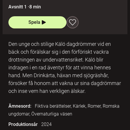
Avsnitt 1
·
8 min
Spela
Den unge och stilige Káló dagdrömmer vid en
bäck och förälskar sig i den förföriskt vackra
drottningen av undervattensriket. Káló blir
indragen i en rad äventyr för att vinna hennes
hand. Men Drinkárta, häxan med sjögräshår,
försöker få honom att vakna ur sina dagdrömmar
och inse vem han verkligen älskar.
Ämnesord:
Fiktiva berättelser, Kärlek, Romer, Romska
ungdomar, Övernaturliga väsen
Produktionsår
2024