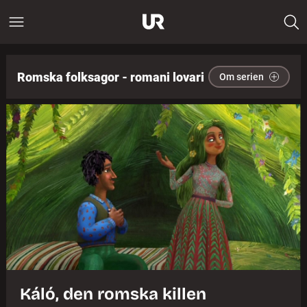
Romska folksagor - romani lovari
Om serien
Káló, den romska killen