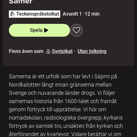
Samer
Teckenspråkstolkat
Avsnitt 1
·
12 min
Spela
Finns även som
Syntolkat
·
Utan tolkning
Samerna är ett urfolk som har levt i Sápmi på
Nordkalotten långt innan gränserna mellan
Sverige och nuvarande länder drogs. Vi följer
samernas historia från 1600-talet och framåt
genom förtryck till upprättelse. Vi hör om
nomadskolan, rasbiologiska övergrepp, kyrkans
förtryck av samisk tro, ursäkten från kyrkan och
återförandet av kvarlevor. Vidare berättar vi om