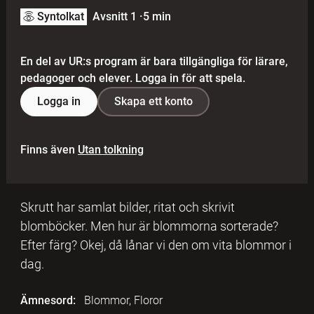
Syntolkat
Avsnitt 1
·
5 min
En del av UR:s program är bara tillgängliga för lärare,
pedagoger och elever. Logga in för att spela.
Logga in
Skapa ett konto
Finns även
Utan tolkning
Skrutt har samlat bilder, ritat och skrivit
blomböcker. Men hur är blommorna sorterade?
Efter färg? Okej, då lånar vi den om vita blommor i
dag.
Ämnesord:
Blommor, Floror