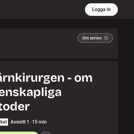
Logga in
Om serien
ärnkirurgen - om
enskapliga
toder
lkat
Avsnitt 1
·
15 min