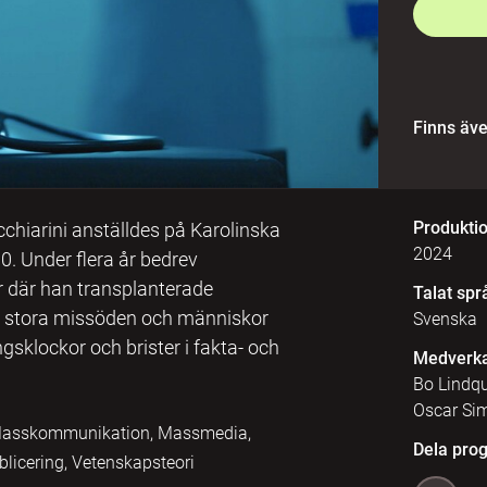
Finns äv
Produkti
chiarini anställdes på Karolinska
2024
0. Under flera år bedrev
 där han transplanterade
Talat spr
till stora missöden och människor
Svenska
sklockor och brister i fakta- och
Medverk
Bo Lindqu
Oscar Si
k, Masskommunikation, Massmedia,
Dela pro
blicering, Vetenskapsteori