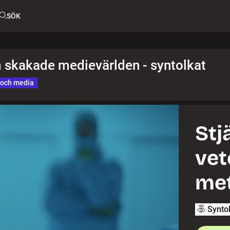
SÖK
 skakade medievärlden - syntolkat
 och media
Stj
vet
me
Synto