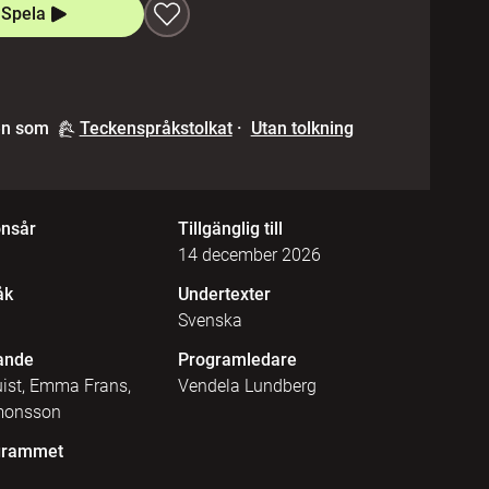
Spela
en som
Teckenspråkstolkat
·
Utan tolkning
onsår
Tillgänglig till
14 december 2026
åk
Undertexter
Svenska
ande
Programledare
ist, Emma Frans,
Vendela Lundberg
monsson
grammet