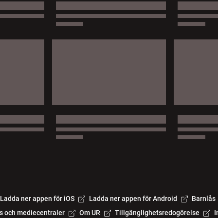
Ladda ner appen för iOS
Ladda ner appen för Android
Barnlås
s och mediecentraler
Om UR
Tillgänglighetsredogörelse
I