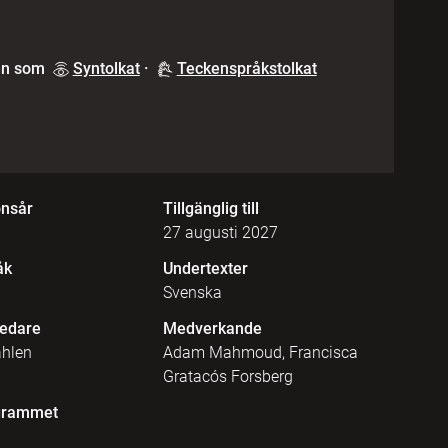
en som
Syntolkat
·
Teckenspråkstolkat
onsår
Tillgänglig till
27 augusti 2027
åk
Undertexter
Svenska
edare
Medverkande
ahlen
Adam Mahmoud, Francisca
Gratacós Forsberg
grammet