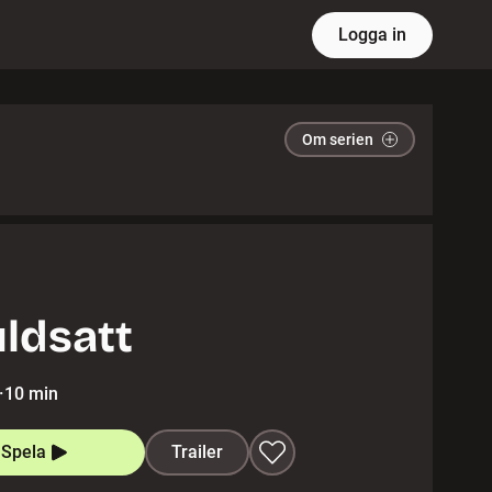
Logga in
Om serien
ldsatt
·
10 min
Spela
Trailer