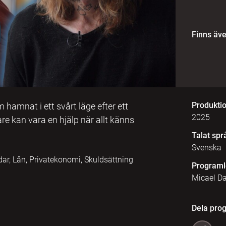
Finns äv
Produkti
amnat i ett svårt läge efter ett
2025
e kan vara en hjälp när allt känns
Talat spr
Svenska
ar, Lån, Privatekonomi, Skuldsättning
Programl
Micael D
Dela pro