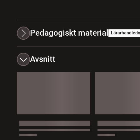
Pedagogiskt material
Lärarhandledn
Avsnitt