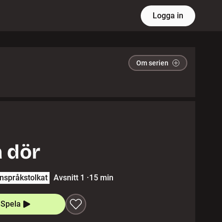
Logga in
Om serien
a dör
nspråkstolkat
Avsnitt 1
·
15 min
Spela