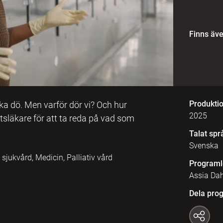
Finns äv
Produkti
ska dö. Men varför dör vi? Och hur
2025
tsläkare för att ta reda på vad som
Talat spr
Svenska
sjukvård, Medicin, Palliativ vård
Programl
Assia Dah
Dela pro