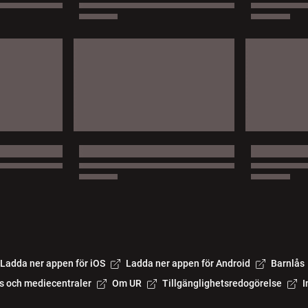
Ladda ner appen för iOS
Ladda ner appen för Android
Barnlås
s och mediecentraler
Om UR
Tillgänglighetsredogörelse
I