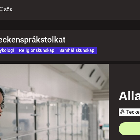
SÖK
teckenspråkstolkat
ykologi
Religionskunskap
Samhällskunskap
All
Tecke