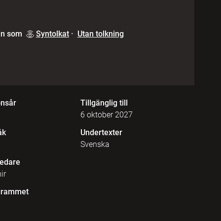
en som
Syntolkat
·
Utan tolkning
onsår
Tillgänglig till
6 oktober 2027
åk
Undertexter
Svenska
edare
ir
grammet