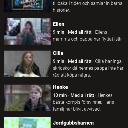
tillbaka i tiden och samlar in barns
historier.
Ellen
9 min
·
Med all rätt
·
Ellens
mamma och pappa har flyttat isär.
Cilla
9 min
·
Med all rätt
·
Cilla har inga
skridskor då hennes pappa inte har
råd att köpa några.
Henke
10 min
·
Med all rätt
·
Henkes
bästa kompis försvinner. Hans
familj har blivit avvisad.
Jordgubbsbarnen