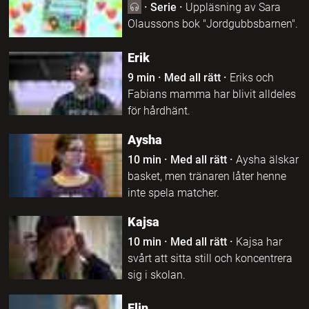
·
Serie
·
Uppläsning av Sara
Olaussons bok "Jordgubbsbarnen".
Erik
9 min
·
Med all rätt
·
Eriks och
Fabians mamma har blivit alldeles
för hårdhänt.
Aysha
10 min
·
Med all rätt
·
Aysha älskar
basket, men tränaren låter henne
inte spela matcher.
Kajsa
10 min
·
Med all rätt
·
Kajsa har
svårt att sitta still och koncentrera
sig i skolan.
Elin