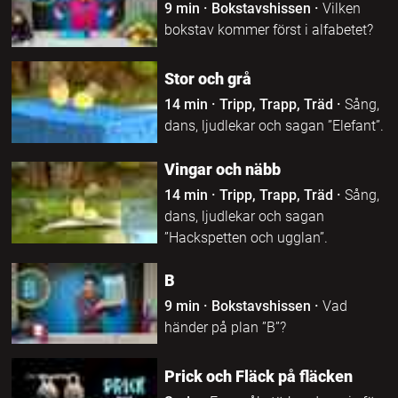
9 min
·
Bokstavshissen
·
Vilken
bokstav kommer först i alfabetet?
Stor och grå
14 min
·
Tripp, Trapp, Träd
·
Sång,
dans, ljudlekar och sagan ”Elefant”.
Vingar och näbb
14 min
·
Tripp, Trapp, Träd
·
Sång,
dans, ljudlekar och sagan
”Hackspetten och ugglan”.
B
9 min
·
Bokstavshissen
·
Vad
händer på plan ”B”?
Prick och Fläck på fläcken