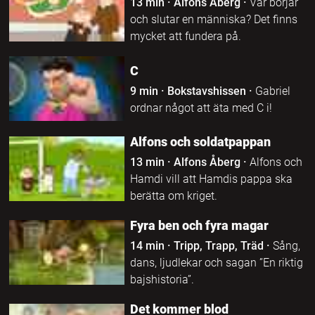
13 min
·
Alfons Åberg
·
Var börjar
och slutar en människa? Det finns
mycket att fundera på.
C
9 min
·
Bokstavshissen
·
Gabriel
ordnar något att äta med C i!
Alfons och soldatpappan
13 min
·
Alfons Åberg
·
Alfons och
Hamdi vill att Hamdis pappa ska
berätta om kriget.
Fyra ben och fyra magar
14 min
·
Tripp, Trapp, Träd
·
Sång,
dans, ljudlekar och sagan ”En riktig
bajshistoria”.
Det kommer blod