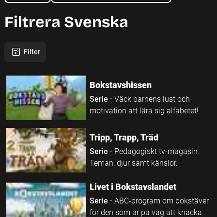
Filtrera Svenska
Filter
1077 program hittades
Bokstavshissen
Serie
·
Väck barnens lust och
motivation att lära sig alfabetet!
Tripp, Trapp, Träd
Serie
·
Pedagogiskt tv-magasin.
Teman: djur samt känslor.
Livet i Bokstavslandet
Serie
·
ABC-program om bokstäver
för den som är på väg att knäcka