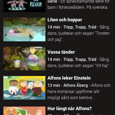
Serie
·
En språkstärkande serie för
barn i förskoleåldern. På svenska.
Liten och hoppar
14 min
·
Tripp, Trapp, Träd
·
Sång,
dans, ljudlekar och sagan ”Torsten
och jag”.
Vassa tänder
14 min
·
Tripp, Trapp, Träd
·
Sång,
dans, ljudlekar och sagan ”Vit haj”.
Alfons leker Einstein
13 min
·
Alfons Åberg
·
Alfons och
hans kompisar uppfinner allt
möjligt sånt som behövs.
Hur långt når Alfons?