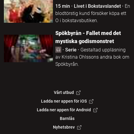
15 min
·
Livet i Bokstavslandet
·
En
blodtörstig kund försöker köpa ett
O i bokstavsbutiken.
Spökbyrån - Fallet med det
mystiska godismonstret
·
Serie
·
Gestaltad uppläsning
av Kristina Ohlssons andra bok om
Spökbyrån.
Vårt utbud
Ladda ner appen för iOS
Ladda ner appen för Android
Barnlås
Nyhetsbrev