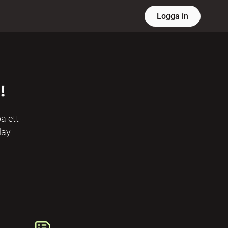
Logga in
!
a ett
lay