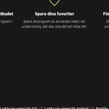
utbudet
Spara dina favoriter
Fö
program i
Spara de program du använder mest i din
E
undervisning. Det ska vara lätt att hitta rätt.
pr
Ladda ner appen för iOS
Ladda ner appen för Android
Barnlås