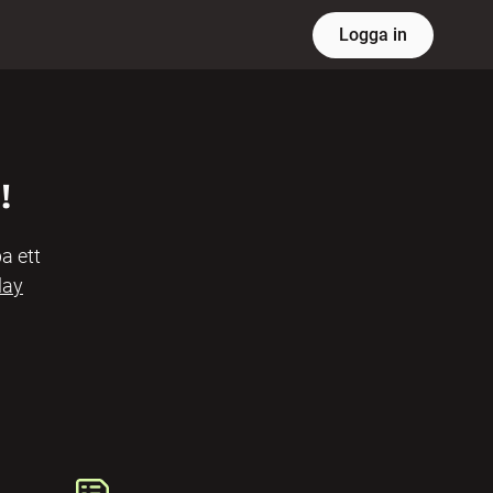
Logga in
!
a ett
lay