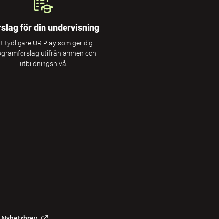
rslag för din undervisning
tt tydligare UR Play som ger dig
ogramförslag utifrån ämnen och
utbildningsnivå.
Nyhetsbrev