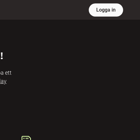
Logga in
!
a ett
lay