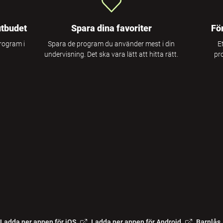
utbudet
Spara dina favoriter
Fö
program i
Spara de program du använder mest i din
E
undervisning. Det ska vara lätt att hitta rätt.
pr
Ladda ner appen för iOS
Ladda ner appen för Android
Barnlås