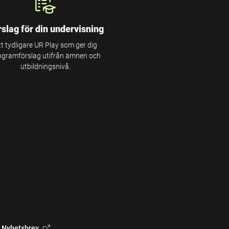
rslag för din undervisning
tt tydligare UR Play som ger dig
ogramförslag utifrån ämnen och
utbildningsnivå.
Nyhetsbrev