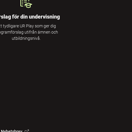
rslag för din undervisning
tt tydligare UR Play som ger dig
ogramförslag utifrån ämnen och
utbildningsnivå.
Nyhetsbrev