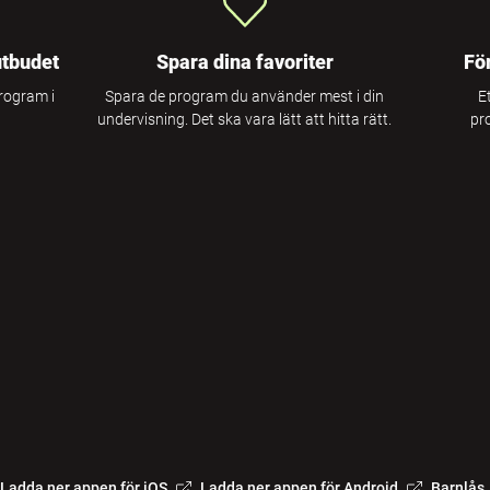
utbudet
Spara dina favoriter
Fö
program i
Spara de program du använder mest i din
E
undervisning. Det ska vara lätt att hitta rätt.
pr
Ladda ner appen för iOS
Ladda ner appen för Android
Barnlås