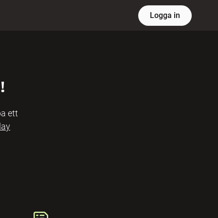
Logga in
!
a ett
lay