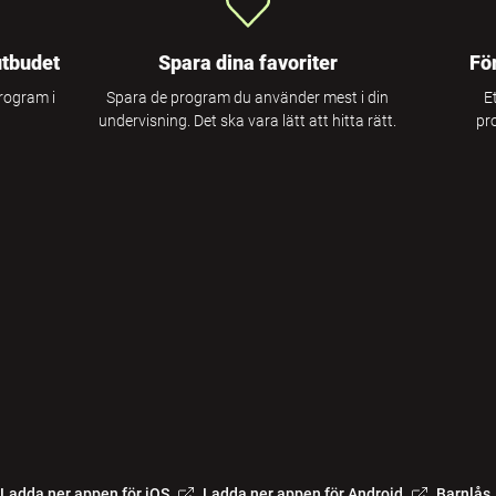
utbudet
Spara dina favoriter
Fö
program i
Spara de program du använder mest i din
E
undervisning. Det ska vara lätt att hitta rätt.
pr
Ladda ner appen för iOS
Ladda ner appen för Android
Barnlås