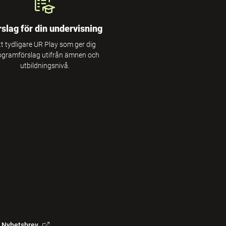
rslag för din undervisning
tt tydligare UR Play som ger dig
ogramförslag utifrån ämnen och
utbildningsnivå.
Nyhetsbrev