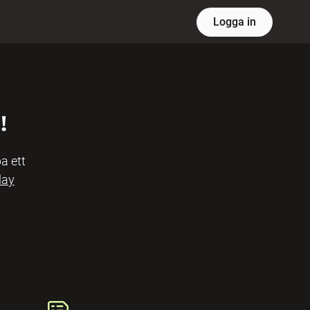
Logga in
!
a ett
lay