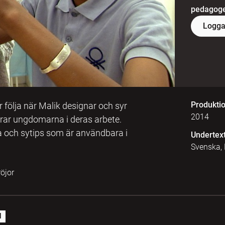
pedagoger
Logga
Produkti
r följa när Malik designar och syr
2014
erar ungdomarna i deras arbete.
ia och sytips som är användbara i
Undertex
Svenska,
öjor
l