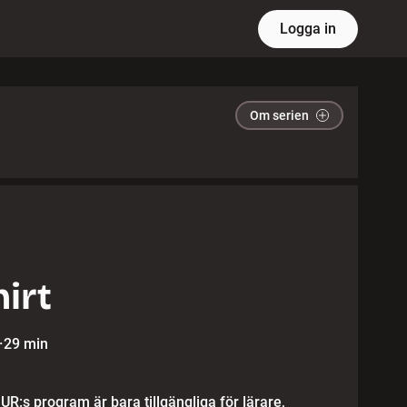
Logga in
Om serien
hirt
·
29 min
 UR:s program är bara tillgängliga för lärare,