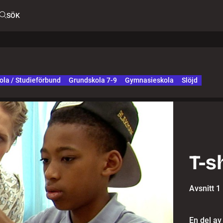
SÖK
ola / Studieförbund
Grundskola 7-9
Gymnasieskola
Slöjd
T-s
Avsnitt 1
En del av