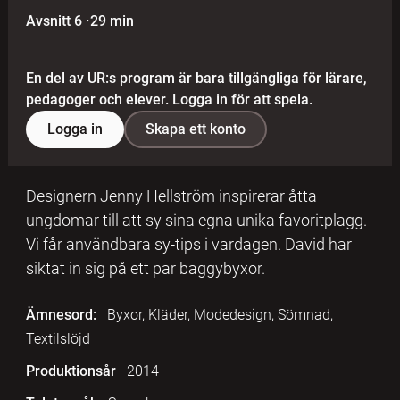
Avsnitt 6
·
29 min
En del av UR:s program är bara tillgängliga för lärare,
pedagoger och elever. Logga in för att spela.
Logga in
Skapa ett konto
Designern Jenny Hellström inspirerar åtta
ungdomar till att sy sina egna unika favoritplagg.
Vi får användbara sy-tips i vardagen. David har
siktat in sig på ett par baggybyxor.
Ämnesord:
Byxor, Kläder, Modedesign, Sömnad,
Textilslöjd
Produktionsår
2014