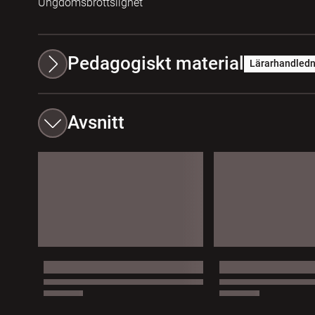
Ungdomsbrottslighet
Pedagogiskt material
Lärarhandledn
Avsnitt