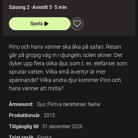
Säsong 2
·
Avsnitt 3
·
5 min
Spela
Pino och hans vänner ska åka på safari. Resan
går på gropig väg in i djungeln, solen skiner. Det
dyker upp flera olika djur, som t. ex. elefanter som
sprutar vatten. Vilka små äventyr är mer
spännande? Vilka andra djur kommer Pino och
hans vänner att möta?
Ämnesord:
Djur, Fiktiva berättelser, Nallar
Produktionsår
2015
Tillgänglig till
31 december 2026
Talat språk
Finska