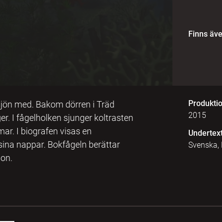
Finns äv
Produkti
 sjön med. Bakom dörren i Träd
2015
er. I fågelholken sjunger koltrasten
r. I biografen visas en
Undertex
sina nappar. Bokfågeln berättar
Svenska,
on.