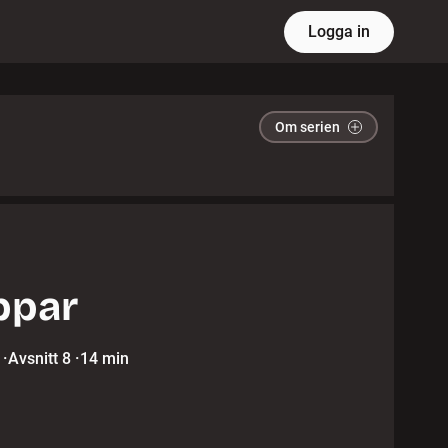
Logga in
Om serien
ppar
·
Avsnitt 8
·
14 min