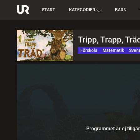
START
KATEGORIER
BARN
Tripp, Trapp, Trä
Förskola
Matematik
Sven
Programmet är ej tillgän