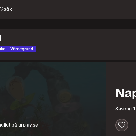
SÖK
d
ska
Värdegrund
Na
Säsong 1
gligt på urplay.se