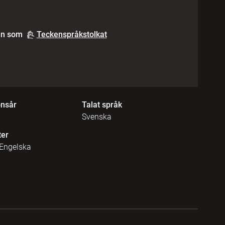
en som
Teckenspråkstolkat
onsår
Talat språk
Svenska
ter
 Engelska