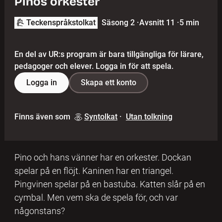
Pinos orkester
Teckenspråkstolkat
Säsong 2
·
Avsnitt 11
·
5 min
En del av UR:s program är bara tillgängliga för lärare,
pedagoger och elever. Logga in för att spela.
Logga in
Skapa ett konto
Finns även som
Syntolkat
·
Utan tolkning
Pino och hans vänner har en orkester. Dockan
spelar på en flöjt. Kaninen har en triangel.
Pingvinen spelar på en bastuba. Katten slår på en
cymbal. Men vem ska de spela för, och var
någonstans?