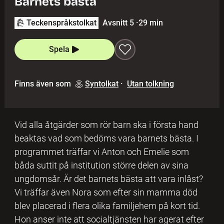
Barnets bästa
Teckenspråkstolkat
Avsnitt 5
·
29 min
Spela
Finns även som
Syntolkat
·
Utan tolkning
Vid alla åtgärder som rör barn ska i första hand
beaktas vad som bedöms vara barnets bästa. I
programmet träffar vi Anton och Emelie som
båda suttit på institution större delen av sina
ungdomsår. Är det barnets bästa att vara inlåst?
Vi träffar även Nora som efter sin mamma död
blev placerad i flera olika familjehem på kort tid.
Hon anser inte att socialtjänsten har agerat efter