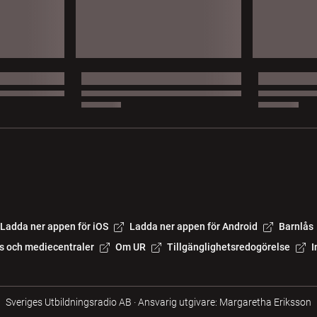
Ladda ner appen för iOS
Ladda ner appen för Android
Barnlås
s och mediecentraler
Om UR
Tillgänglighetsredogörelse
I
Sveriges Utbildningsradio AB
·
Ansvarig utgivare: Margaretha Eriksson