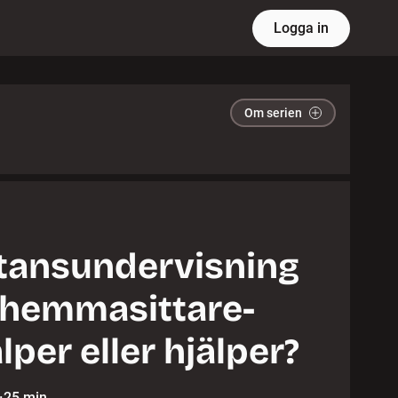
Logga in
Om serien
tansundervisning
 hemmasittare-
älper eller hjälper?
·
25 min