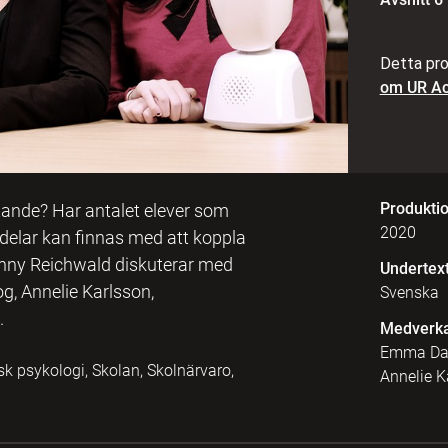
Detta pro
om UR Ac
Produkti
ttande? Har antalet elever som
2020
ördelar kan finnas med att koppla
enny Reichwald diskuterar med
Undertex
g, Annelie Karlsson,
Svenska
.
Medverk
Emma Dahl
k psykologi, Skolan, Skolnärvaro,
Annelie K