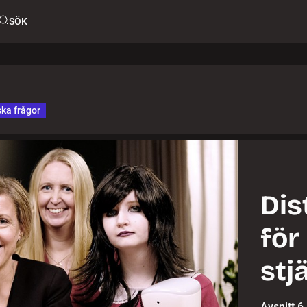
SÖK
ka frågor
Dis
för
stj
Avsnitt 6