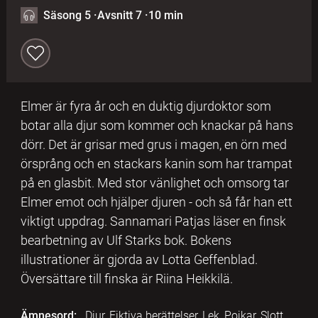
Säsong 5
·
Avsnitt 7
·
10 min
Elmer är fyra år och en duktig djurdoktor som
botar alla djur som kommer och knackar på hans
dörr. Det är grisar med grus i magen, en örn med
örsprång och en stackars kanin som har trampat
på en glasbit. Med stor vänlighet och omsorg tar
Elmer emot och hjälper djuren - och så får han ett
viktigt uppdrag. Sannamari Patjas läser en finsk
bearbetning av Ulf Starks bok. Bokens
illustrationer är gjorda av Lotta Geffenblad.
Översättare till finska är Riina Heikkilä.
Ämnesord:
Djur, Fiktiva berättelser, Lek, Pojkar, Slott,