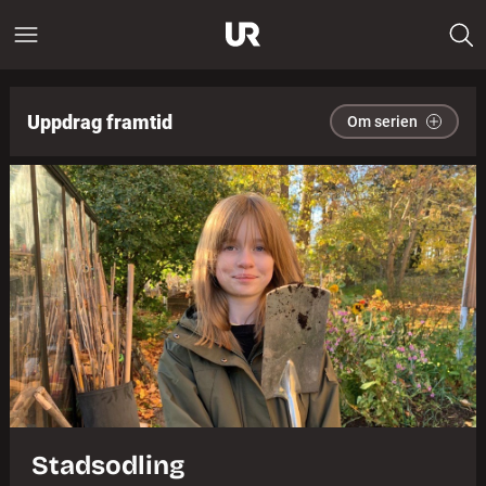
Uppdrag framtid
Om serien
Stadsodling