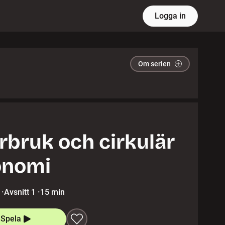
Logga in
Om serien
rbruk och cirkulär
onomi
·
Avsnitt 1
·
15 min
Spela