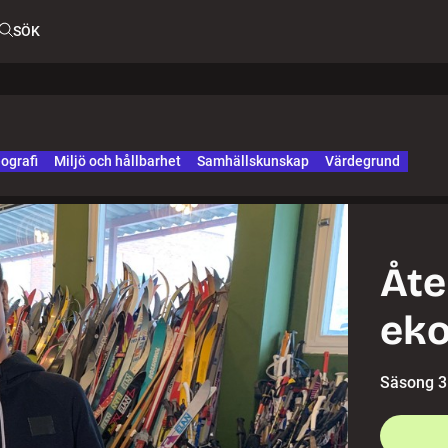
SÖK
ografi
Miljö och hållbarhet
Samhällskunskap
Värdegrund
Åte
ek
Säsong 3