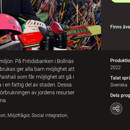
Finns äv
Produkti
iljön. På Fritidsbanken i Bollnäs
2022
brukas ger alla barn möjlighet att
 Vaishali som får möjlighet att gå i
Talat spr
 en fattig del av staden. Dessa
Svenska
 förbrukningen av jordens resurser
Dela pro
na.
n, Miljöfrågor, Social integration,