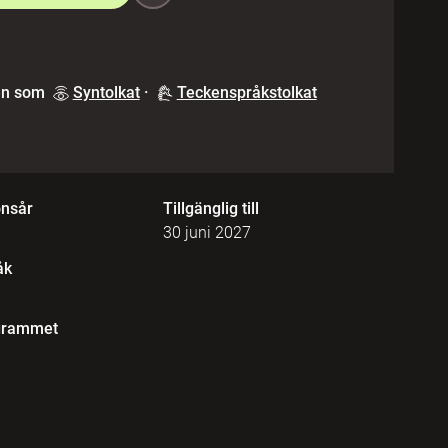
en som
Syntolkat
·
Teckenspråkstolkat
onsår
Tillgänglig till
30 juni 2027
åk
grammet