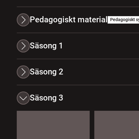
Pedagogiskt material
Pedagogiskt s
Säsong 1
Säsong 2
Säsong 3