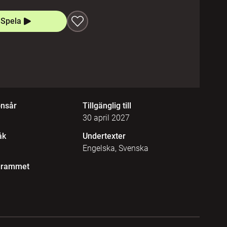
Spela
onsår
Tillgänglig till
30 april 2027
åk
Undertexter
Engelska, Svenska
grammet