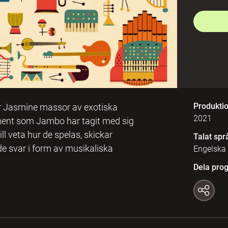
Produkti
er Jasmine massor av exotiska
2021
ument som Jambo har tagit med sig
ll veta hur de spelas, skickar
Talat spr
 de svar i form av musikaliska
Engelska
Dela pro