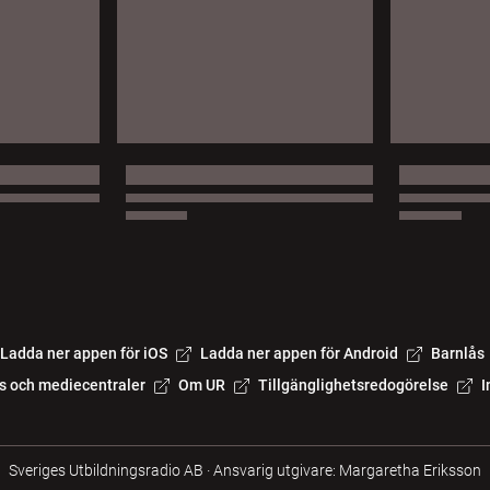
Ladda ner appen för iOS
Ladda ner appen för Android
Barnlås
s och mediecentraler
Om UR
Tillgänglighetsredogörelse
I
Sveriges Utbildningsradio AB
·
Ansvarig utgivare: Margaretha Eriksson