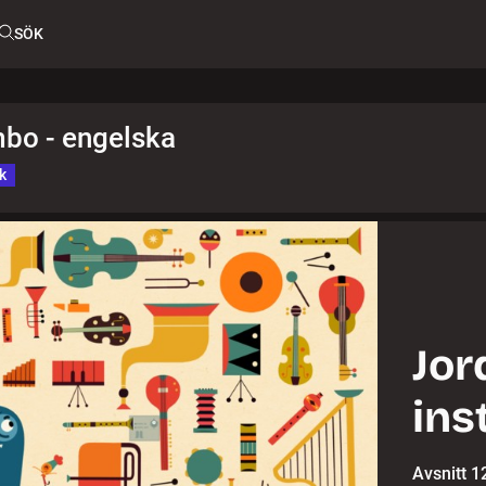
SÖK
bo - engelska
k
Jor
ins
Avsnitt 1