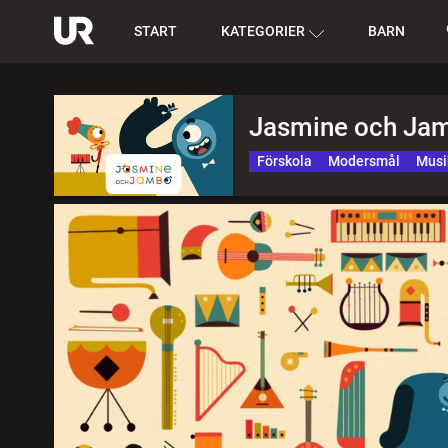
START
KATEGORIER
BARN
Jasmine och Jam
Förskola
Modersmål
Musi