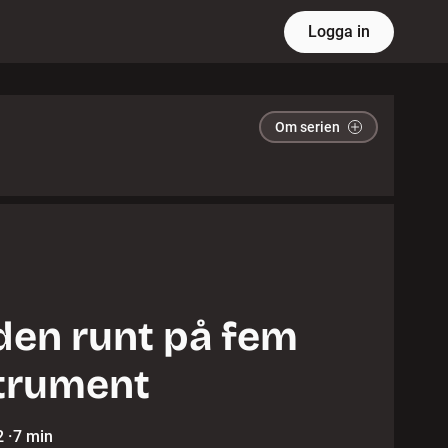
Logga in
Om serien
den runt på fem
trument
2
·
7 min