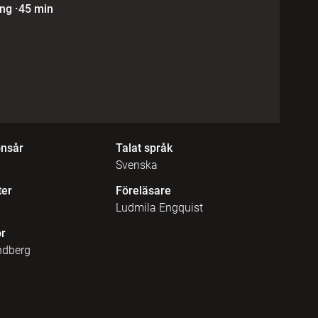
ing
·
45 min
onsår
Talat språk
Svenska
ter
Föreläsare
Ludmila Engquist
r
ndberg