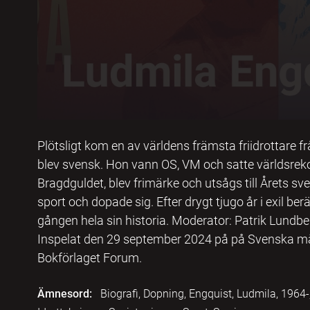
Plötsligt kom en av världens främsta friidrottare fr
blev svensk. Hon vann OS, VM och satte världsreko
Bragdguldet, blev frimärke och utsågs till Årets s
sport och dopade sig. Efter drygt tjugo år i exil be
gången hela sin historia. Moderator: Patrik Lundberg
Inspelat den 29 september 2024 på på Svenska mä
Bokförlaget Forum.
Ämnesord:
Biografi, Dopning, Engquist, Ludmila, 1964-, 