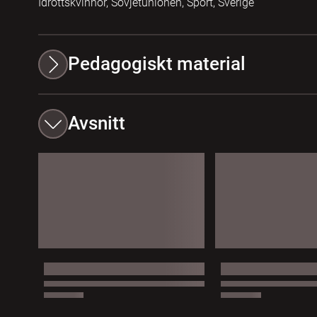
Idrottskvinnor, Sovjetunionen, Sport, Sverige
Pedagogiskt material
Avsnitt