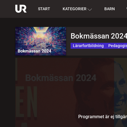
START
KATEGORIER
BARN
Bokmässan 202
Lärarfortbildning
Pedagogis
Programmet är ej tillgän