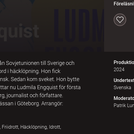
Föreläsn
Produkti
ån Sovjetunionen till Sverige och
2024
rd i häcklöpning. Hon fick
vensk. Sedan kom sveket. Hon bytte
Undertex
rättar nu Ludmila Engquist för första
Svenska
, journalist och författare.
Moderato
ssan i Göteborg. Arrangör:
Patrik Lu
Friidrott, Häcklöpning, Idrott,