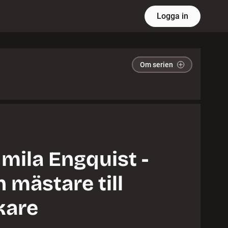
Logga in
Om serien
mila Engquist -
n mästare till
kare