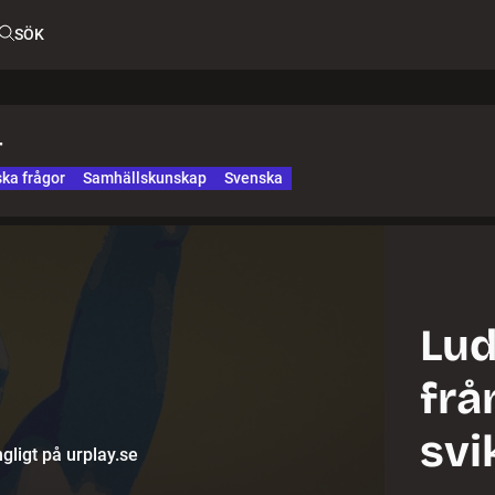
SÖK
4
ka frågor
Samhällskunskap
Svenska
Lud
frå
svi
gligt på urplay.se