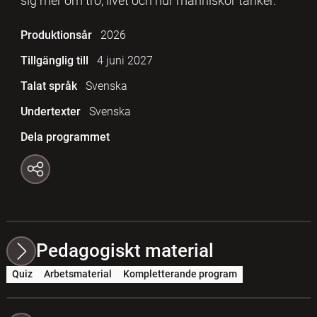
sig mer om tro, livet och hur människor tänker.
Produktionsår
2026
Tillgänglig till
4 juni 2027
Talat språk
Svenska
Undertexter
Svenska
Dela programmet
Pedagogiskt material
Quiz
Arbetsmaterial
Kompletterande program