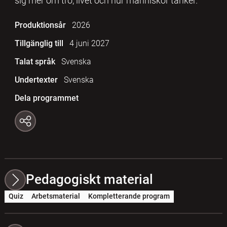
sig mer om tro, livet och hur människor tänker.
Produktionsår
2026
Tillgänglig till
4 juni 2027
Talat språk
Svenska
Undertexter
Svenska
Dela programmet
Pedagogiskt material
Quiz
Arbetsmaterial
Kompletterande program