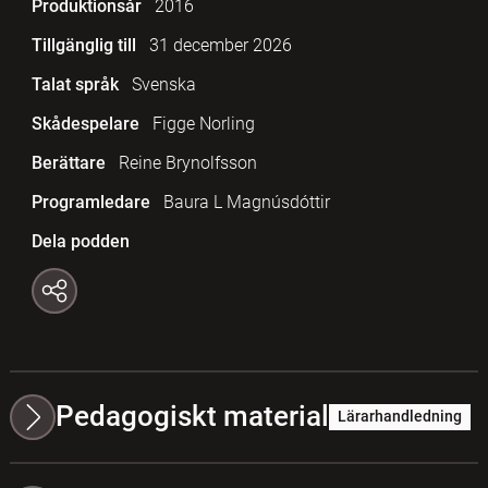
Produktionsår
2016
Tillgänglig till
31 december 2026
Talat språk
Svenska
Skådespelare
Figge Norling
Berättare
Reine Brynolfsson
Programledare
Baura L Magnúsdóttir
Dela podden
Pedagogiskt material
Lärarhandledning