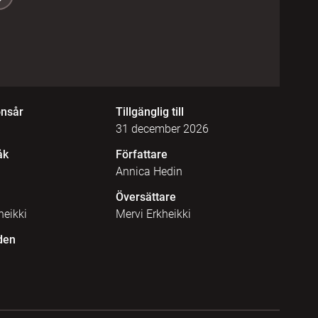
onsår
Tillgänglig till
31 december 2026
åk
Författare
Annica Hedin
Översättare
heikki
Mervi Erkheikki
den