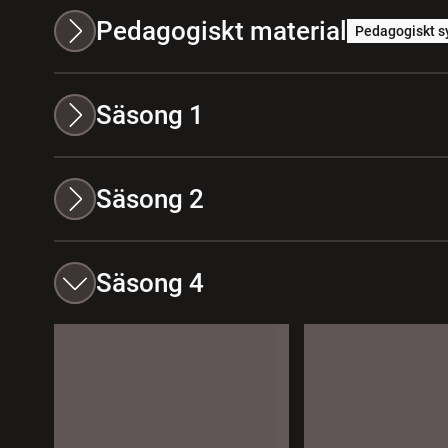
Pedagogiskt material
Pedagogiskt s
Säsong 1
Säsong 2
Säsong 4