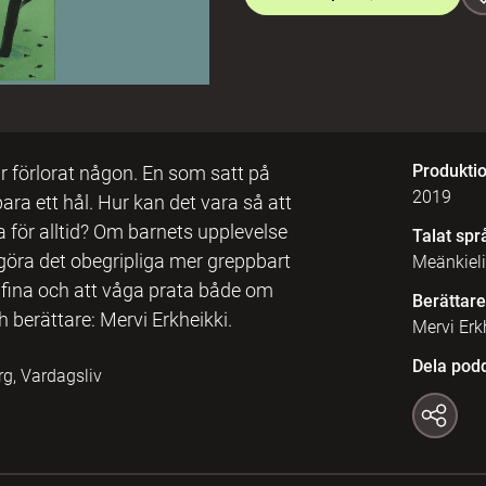
Produkti
 förlorat någon. En som satt på
2019
ra ett hål. Hur kan det vara så att
a för alltid? Om barnets upplevelse
Talat spr
göra det obegripliga mer greppbart
Meänkieli
fina och att våga prata både om
Berättare
 berättare: Mervi Erkheikki.
Mervi Erk
Dela pod
rg, Vardagsliv