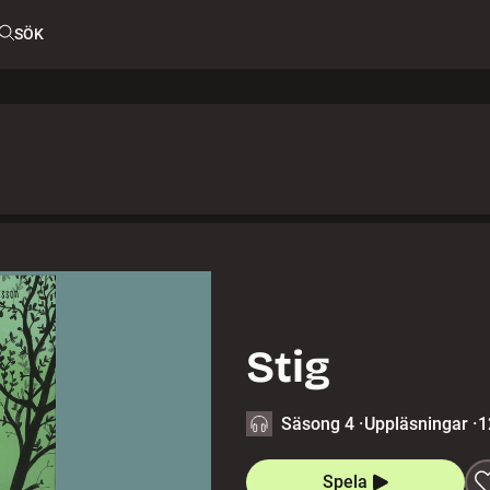
SÖK
Stig
Säsong 4
·
Uppläsningar
·
1
Spela