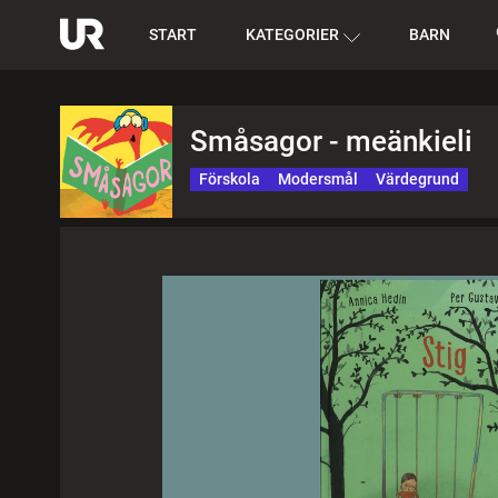
START
KATEGORIER
BARN
Småsagor - meänkieli
Förskola
Modersmål
Värdegrund