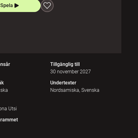
Spela
onsår
Tillgänglig till
30 november 2027
åk
Undertexter
iska
Nordsamiska, Svenska
ona Utsi
grammet