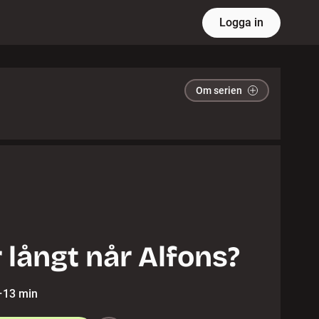
Logga in
Om serien
 långt når Alfons?
·
13 min