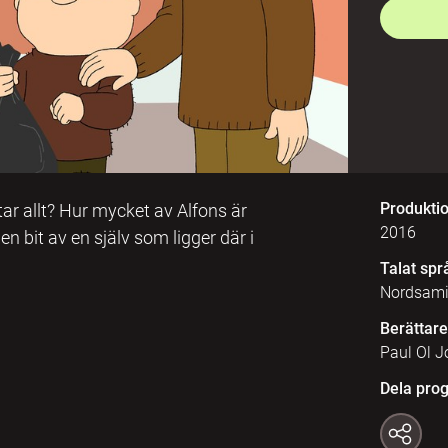
Produkti
tar allt? Hur mycket av Alfons är
2016
n bit av en själv som ligger där i
Talat spr
Nordsam
Berättare
Paul Ol J
Dela pro