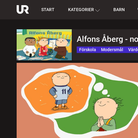
START
KATEGORIER
BARN
Alfons Åberg - n
Förskola
Modersmål
Värd