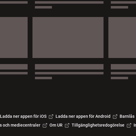
Ladda ner appen för iOS
Ladda ner appen för Android
Barnlås
s och mediecentraler
Om UR
Tillgänglighetsredogörelse
I