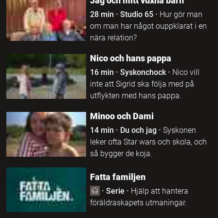
Jag och mitt vuxna barn
28 min
·
Studio 65
·
Hur gör man
om man har något ouppklarat i en
nära relation?
Nico och hans pappa
16 min
·
Syskonchock
·
Nico vill
inte att Sigrid ska följa med på
utflykten med hans pappa.
Minoo och Dami
14 min
·
Du och jag
·
Syskonen
leker ofta Star wars och skola, och
så bygger de koja.
Fatta familjen
·
Serie
·
Hjälp att hantera
föräldraskapets utmaningar.