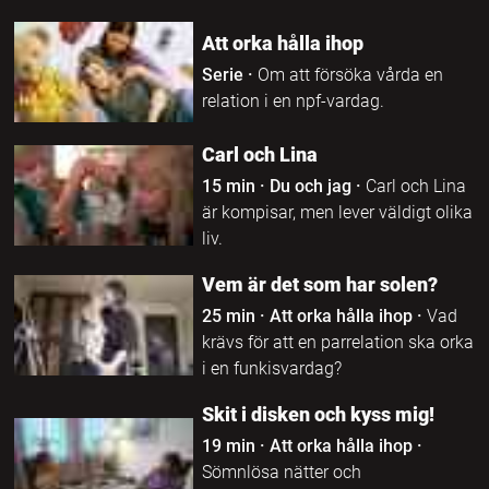
Att orka hålla ihop
Serie
·
Om att försöka vårda en
relation i en npf-vardag.
Carl och Lina
15 min
·
Du och jag
·
Carl och Lina
är kompisar, men lever väldigt olika
liv.
Vem är det som har solen?
25 min
·
Att orka hålla ihop
·
Vad
krävs för att en parrelation ska orka
i en funkisvardag?
Skit i disken och kyss mig!
19 min
·
Att orka hålla ihop
·
Sömnlösa nätter och