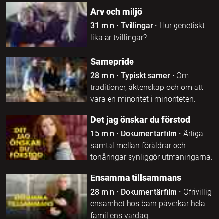
Arv och miljö
31 min
·
Tvillingar
·
Hur genetiskt
lika är tvillingar?
Samepride
28 min
·
Typiskt samer
·
Om
traditioner, äktenskap och om att
vara en minoritet i minoriteten.
Det jag önskar du förstod
15 min
·
Dokumentärfilm
·
Ärliga
samtal mellan föräldrar och
tonåringar synliggör utmaningarna.
Ensamma tillsammans
28 min
·
Dokumentärfilm
·
Ofrivillig
ensamhet hos barn påverkar hela
familjens vardag.