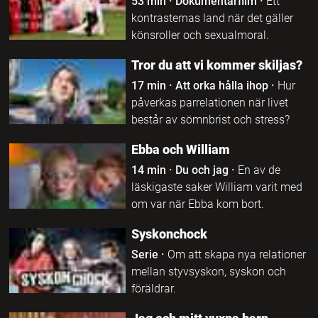
53 min
·
Dokumentärfilm
·
Ett
kontrasternas land när det gäller
könsroller och sexualmoral.
Tror du att vi kommer skiljas?
17 min
·
Att orka hålla ihop
·
Hur
påverkas parrelationen när livet
består av sömnbrist och stress?
Ebba och William
14 min
·
Du och jag
·
En av de
läskigaste saker William varit med
om var när Ebba kom bort.
Syskonchock
Serie
·
Om att skapa nya relationer
mellan styvsyskon, syskon och
föräldrar.