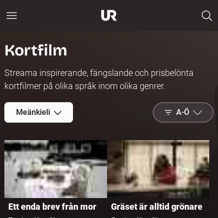
Kortfilm
Streama inspirerande, fängslande och prisbelönta
kortfilmer på olika språk inom olika genrer.
Meänkieli
A-Ö
A-Ö
Nytt på
Play
Ett enda brev från mor
Gräset är alltid grönare
Populärast