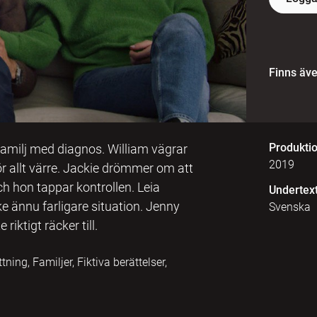
Finns äv
Produkti
n familj med diagnos. William vägrar
2019
ör allt värre. Jackie drömmer om att
och hon tappar kontrollen. Leia
Undertex
ske ännu farligare situation. Jenny
Svenska
iktigt räcker till.
ing, Familjer, Fiktiva berättelser,