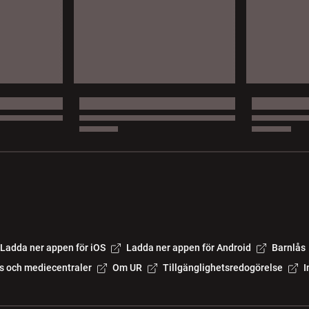
Ladda ner appen för iOS
Ladda ner appen för Android
Barnlås
s och mediecentraler
Om UR
Tillgänglighetsredogörelse
I