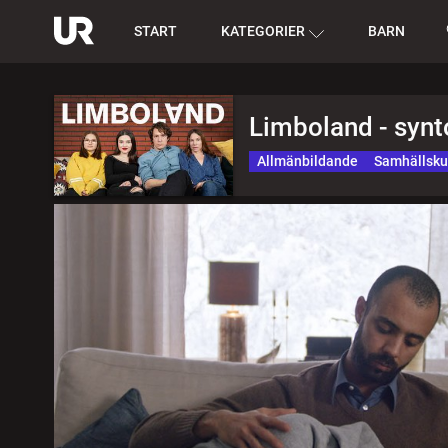
START
KATEGORIER
BARN
Limboland - synt
Allmänbildande
Samhällsk