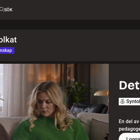
SÖK
olkat
unskap
Det 
Synto
En del av
pedagoger
Logga