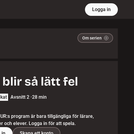
Logga in
Om serien
blir så lätt fel
lkat
Avsnitt 2
·
28 min
 UR:s program är bara tillgängliga för lärare,
 och elever. Logga in för att spela.
 in
Skapa ett konto