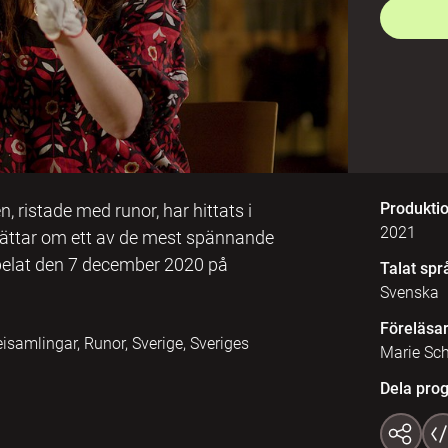
Produkti
 ristade med runor, har hittats i
2021
rättar om ett av de mest spännande
spelat den 7 december 2020 på
Talat spr
Svenska
Föreläsa
samlingar, Runor, Sverige, Sveriges
Marie Sc
Dela pro