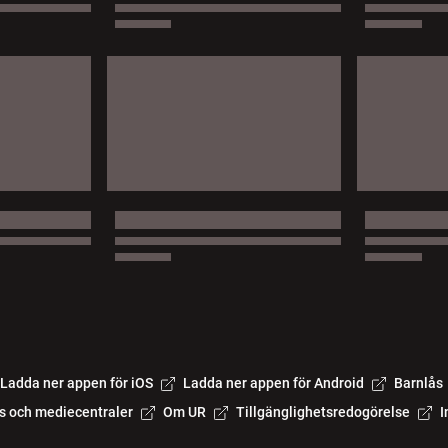
Ladda ner appen för iOS
Ladda ner appen för Android
Barnlås
s och mediecentraler
Om UR
Tillgänglighetsredogörelse
I