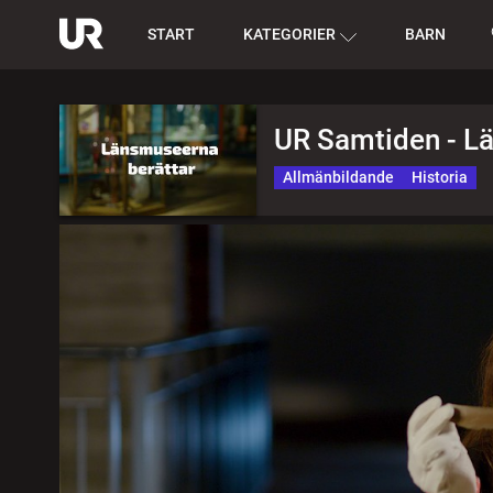
START
KATEGORIER
BARN
UR Samtiden - L
Allmänbildande
Historia