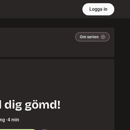
Logga in
Om serien
l dig gömd!
ing
·
4 min