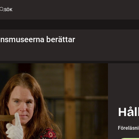
SÖK
änsmuseerna berättar
Hål
Föreläsn