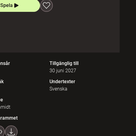
Spela
onsår
Tillgänglig till
30 juni 2027
åk
Undertexter
Svenska
re
hmidt
grammet