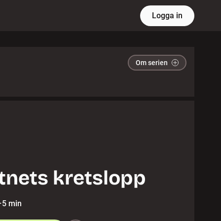
Logga in
Om serien
tnets kretslopp
·
5 min