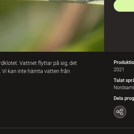
Produkti
lotet. Vattnet flyttar på sig, det
2021
. Vi kan inte hämta vatten från
Talat spr
Nordsam
Dela pro