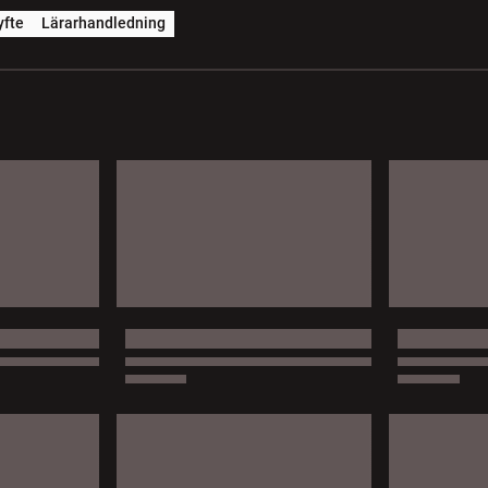
yfte
Lärarhandledning