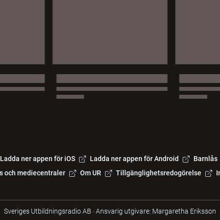
Ladda ner appen för iOS
Ladda ner appen för Android
Barnlås
s och mediecentraler
Om UR
Tillgänglighetsredogörelse
I
Sveriges Utbildningsradio AB
·
Ansvarig utgivare: Margaretha Eriksson