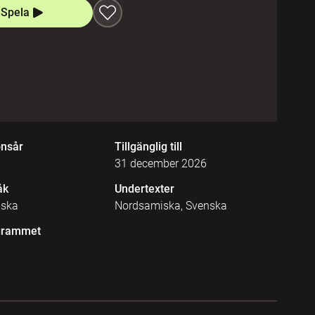
Spela
onsår
Tillgänglig till
31 december 2026
åk
Undertexter
iska
Nordsamiska, Svenska
grammet