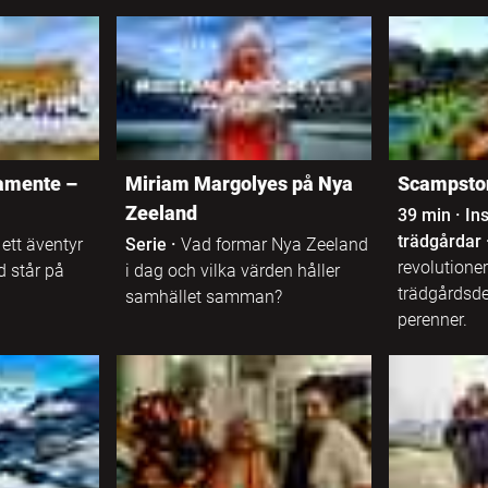
amente –
Miriam Margolyes på Nya
Scampston
Zeeland
39 min
·
In
trädgårdar
ett äventyr
Serie
·
Vad formar Nya Zeeland
revolutione
d står på
i dag och vilka värden håller
trädgårdsd
samhället samman?
perenner.