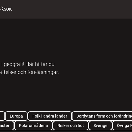
SÖK
geografi! Här hittar du
ättelser och föreläsningar.
n
Europa
Folk i andra länder
Jordytans form och förändrin
änster
Polarområdena
Risker och hot
Sverige
Övriga 