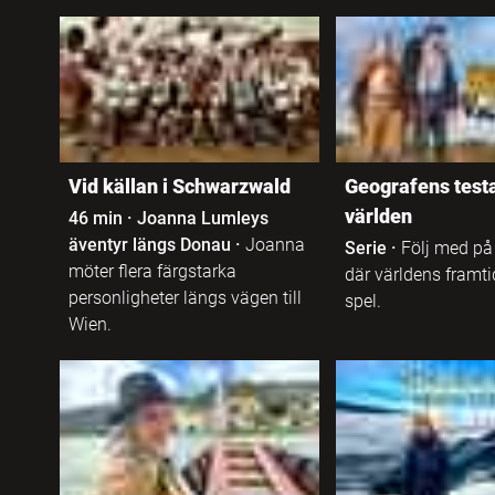
Finska
Anpassad
gymnasieskola
Franska
Högskola
Färöiska
Folkhögskola /
Vid källan i Schwarzwald
Geografens test
Grekiska
Studieförbund
världen
46 min
·
Joanna Lumleys
äventyr längs Donau
·
Joanna
Serie
·
Följ med på 
Hebreiska
Komvux
möter flera färgstarka
där världens framti
personligheter längs vägen till
spel.
Isländska
Wien.
Komvux som
anpassad
utbildning
Italienska
Lärarfortbildning
Japanska