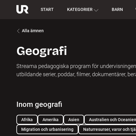
START
KATEGORIER
BARN
Alla ämnen
Geografi
Streama pedagogiska program för undervisningen i 
utbildande serier, poddar, filmer, dokumentärer, ber
Inom geografi
Afrika
Amerika
Asien
Australien och Oceanie
Migration och urbanisering
Naturresurser, varor och tj