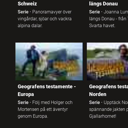
Anpassad
Schweiz
längs Donau
grundskola 1-3
Armeniska
Serie
·
Panoramavyer över
Serie
·
Joanna Lum
vingårdar, sjöar och vackra
längs Donau - från 
Anpassad
Assyriska
alpina dalar.
Svarta havet.
grundskola 4-6
Bosniska
Anpassad
grundskola 7-9
Danska
Specialskola F-4
Dari
Geografens testamente -
Geografens test
Specialskola 5-7
Engelska
Europa
Norden
Serie
·
Följ med Holger och
Serie
·
Upptäck Nor
Specialskola 8-10
Engelskt
Mortensen på ett äventyr
spännande jakten 
teckenspråk
genom Europa.
Gjallarhornet!
Gymnasieskola