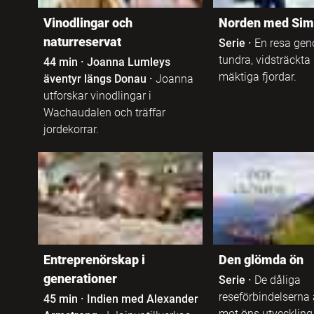
Allmänbildande
Jiddisch
Vinodlingar och
Norden med Sim
naturreservat
Sfi
Serie
·
En resa gen
Katalanska
tundra, vidsträckta
44 min
·
Joanna Lumleys
mäktiga fjordar.
äventyr längs Donau
·
Joanna
Kinesiska
utforskar vinodlingar i
Wachaudalen och träffar
Kinyarwanda
jordekorrar.
Kirundi
Koreanska
Kroatiska
Entreprenörskap i
Den glömda ön
generationer
Serie
·
De dåliga
Kurdiska
reseförbindelserna ä
45 min
·
Indien med Alexander
mot öns utveckling