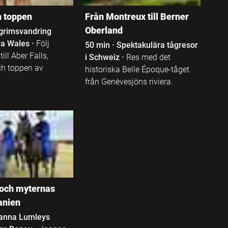
n toppen
Från Montreux till Berner
Oberland
lgrimsvandring
a Wales
·
Följ
50 min
·
Spektakulära tågresor
ill Aber Falls,
i Schweiz
·
Res med det
ch toppen av
historiska Belle Époque-tåget
från Genèvesjöns riviera.
och myternas
anien
anna Lumleys