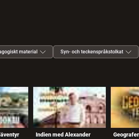
gogiskt material
Syn- och teckenspråkstolkat
Lärarhandledning
Syntolkat
Quiz
Teckenspråkstolkat
Studiehandledning
Arbetsmaterial
äventyr
Indien med Alexander
Geografen