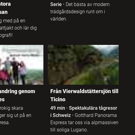
stora
Serie
·
Det bästa av modern
san
trädgårdsdesign runt om i
världen.
g med på en
attjakt och lär dig
ografi!
andring genom
Från Vierwaldstättersjön till
es
Ticino
rokig skara
49 min
·
Spektakulära tågresor
er sig ut på en
i Schweiz
·
Gotthard Panorama
resa.
Express tar oss via alpmassiven
till soliga Lugano.