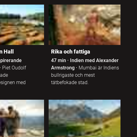
 Hall
Rika och fattiga
spirerande
47 min
·
Indien med Alexander
·
Piet Oudolf
Armstrong
·
Mumbai är Indiens
rade
bullrigaste och mest
esignen med
tätbefokade stad.