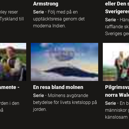
Programmanus
Armstrong
eller Den 
Sverigere
ley reser
Serie
·
Följ med på en
Tyskland till
upptäcktsresa genom det
Serie
·
Hän
moderna Indien.
rafflande sk
Sveriges ge
amente -
En resa bland molnen
Pilgrimsv
norra Wal
Serie
·
Molnens avgörande
betydelse för livets kretslopp på
den i den
Serie
·
En b
jorden.
på
människor g
känslosam 