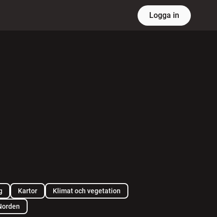
Logga in
g
Kartor
Klimat och vegetation
Norden