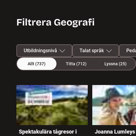
Filtrera Geografi
Utbildningsnivå
Talat språk
Peda
Allt
(737)
Titta
(712)
Lyssna
(25)
Förskola
Svenska
737 program hittades
Grundskola F-3
Svenskt
teckenspråk
Grundskola 4-6
Albanska
Grundskola 7-9
Arabiska
Spektakulära tågresor i
Joanna Lumleys 