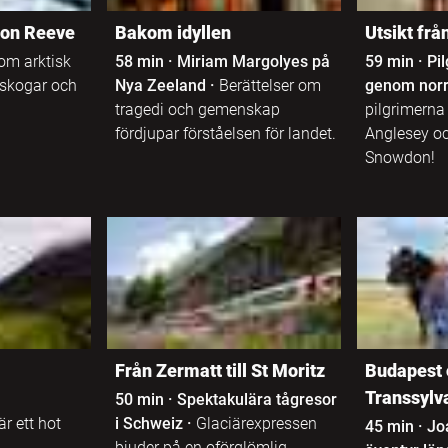
on Reeve
Bakom idyllen
Utsikt frå
om arktisk
58 min
·
Miriam Margolyes på
59 min
·
Pi
 skogar och
Nya Zeeland
·
Berättelser om
genom norr
tragedi och gemenskap
pilgrimerna t
fördjupar förståelsen för landet.
Anglesey o
Snowdon!
Från Zermatt till St Moritz
Budapest 
Transsylv
50 min
·
Spektakulära tågresor
r ett hot
i Schweiz
·
Glaciärexpressen
45 min
·
Jo
.
bjuder på en oförglömlig