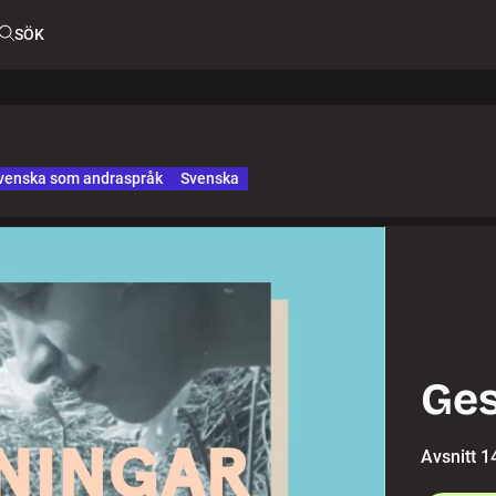
SÖK
venska som andraspråk
Svenska
Ges
Avsnitt 1