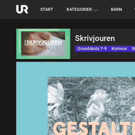
START
KATEGORIER
BARN
Skrivjouren
Grundskola 7-9
Komvux
S