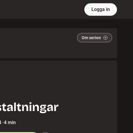
Logga in
Om serien
taltningar
4
·
4 min