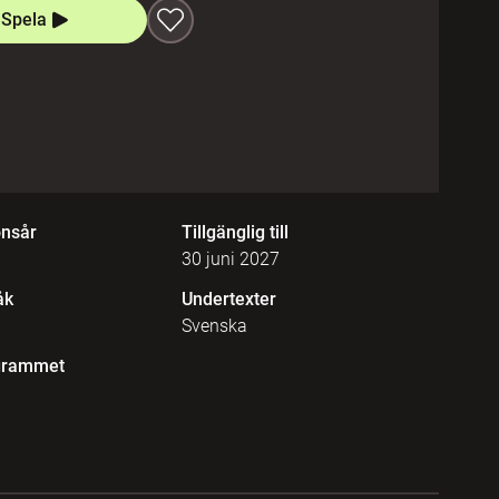
Spela
onsår
Tillgänglig till
30 juni 2027
åk
Undertexter
Svenska
grammet