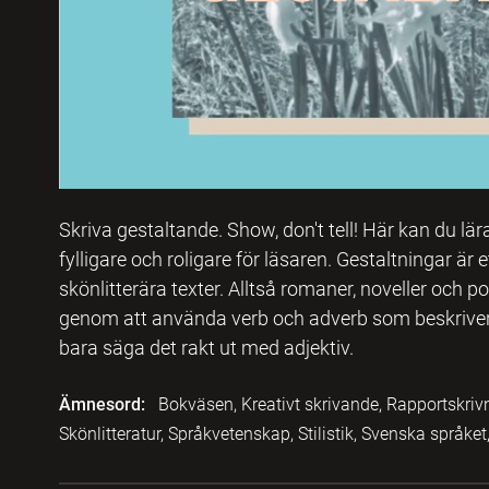
Skriva gestaltande. Show, don't tell! Här kan du lär
fylligare och roligare för läsaren. Gestaltningar är 
skönlitterära texter. Alltså romaner, noveller och p
genom att använda verb och adverb som beskriver d
bara säga det rakt ut med adjektiv.
Ämnesord:
Bokväsen, Kreativt skrivande, Rapportskrivni
Skönlitteratur, Språkvetenskap, Stilistik, Svenska språke