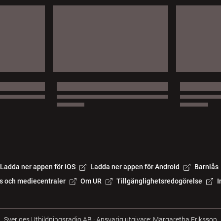
Ladda ner appen för iOS
Ladda ner appen för Android
Barnlås
s och mediecentraler
Om UR
Tillgänglighetsredogörelse
I
Sveriges Utbildningsradio AB
·
Ansvarig utgivare: Margaretha Eriksson