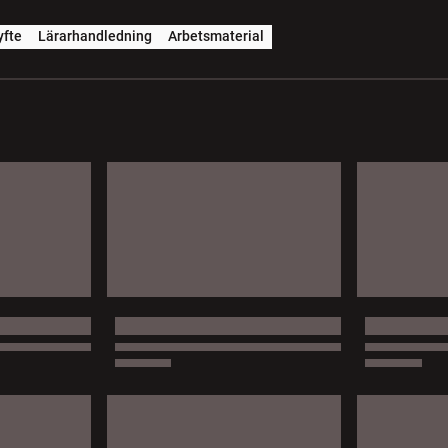
yfte
Lärarhandledning
Arbetsmaterial